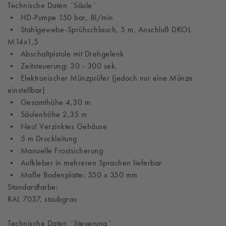
Technische Daten ´Säule´
• HD-Pumpe 150 bar, 8l/min
• Stahlgewebe-Sprühschlauch, 5 m, Anschluß DKOL
M14x1,5
• Abschaltpistole mit Drehgelenk
• Zeitsteuerung: 30 - 300 sek.
• Elektronischer Münzprüfer (jedoch nur eine Münze
einstellbar)
• Gesamthöhe 4,30 m
• Säulenhöhe 2,35 m
• Neu! Verzinktes Gehäuse
• 5 m Druckleitung
• Manuelle Frostsicherung
• Aufkleber in mehreren Sprachen lieferbar
• Maße Bodenplatte: 350 x 350 mm
Standardfarbe:
RAL 7037, staubgrau
Technische Daten ´Steuerung´