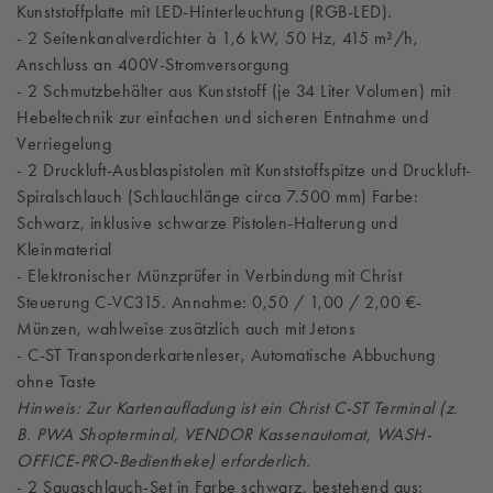
Kunststoffplatte mit LED-Hinterleuchtung (RGB-LED).
- 2 Seitenkanalverdichter à 1,6 kW, 50 Hz, 415 m³/h,
Anschluss an 400V-Stromversorgung
- 2 Schmutzbehälter aus Kunststoff (je 34 Liter Volumen) mit
Hebeltechnik zur einfachen und sicheren Entnahme und
Verriegelung
- 2 Druckluft-Ausblaspistolen mit Kunststoffspitze und Druckluft-
Spiralschlauch (Schlauchlänge circa 7.500 mm) Farbe:
Schwarz, inklusive schwarze Pistolen-Halterung und
Kleinmaterial
- Elektronischer Münzprüfer in Verbindung mit Christ
Steuerung C-VC315. Annahme: 0,50 / 1,00 / 2,00 €-
Münzen, wahlweise zusätzlich auch mit Jetons
- C-ST Transponderkartenleser, Automatische Abbuchung
ohne Taste
Hinweis: Zur Kartenaufladung ist ein Christ C-ST Terminal (z.
B. PWA Shopterminal, VENDOR Kassenautomat, WASH-
OFFICE-PRO-Bedientheke) erforderlich.
- 2 Saugschlauch-Set in Farbe schwarz, bestehend aus: