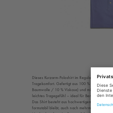
Dieses Kurzarm-Poloshirt im Regular Fit vereint k
Tragekomfort. Gefertigt aus 100 % ringgespon
Baumwolle / 10 % Viskose) und mit einer Gram
leichtes Tragegefühl – ideal für Beruf und Freizei
Das Shirt besteht aus hochwertigem Piqué-Materi
formstabil bleibt, auch nach mehrmaligem Wasc