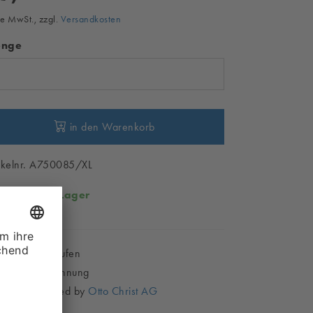
e MwSt., zzgl.
Versandkosten
nge
in den Warenkorb
ikelnr. A750085/XL
rfügbar:
Auf Lager
Sicher Einkaufen
Kauf auf Rechnung
Shop powered by
Otto Christ AG