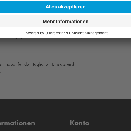
t zwei Knöpfen sorgen für eine langlebige
ches Tragegefühl
s – ideal für den täglichen Einsatz und
.
ormationen
Konto