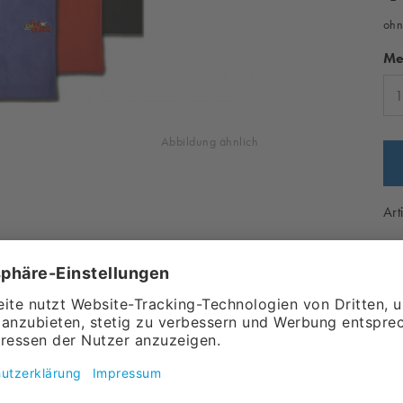
ohn
Me
Abbildung ähnlich
Art
Ve
lassischen Stil mit hoher Qualität und
nener Baumwolle (bei Heather Grey: 90 %
matur von 170 g/m², bietet es ein angenehm
t.
al, das einlaufvorbehandelt ist und somit
hen. Der flache 1x1 Rippstrick-Kragen, das