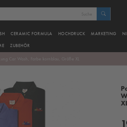
SH
CERAMIC FORMULA
HOCHDRUCK
MARKETING
N
ME
ZUBEHÖR
ickung Car Wash, Farbe kornblau, Größe XL
P
W
X
1