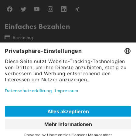
Einfaches Bezahlen
Rechnung
Unsere Versandpartner
Unser Angebot gilt ausschließlich für gewerbliche Endkunden &
Öffentliche Auftraggeber (keine Wiederverkäufer sowie Einzel- &
Kleinstunternehmen). Alle Preise verstehen sich netto, exkl. Steuern.
Christ Carwash Shop © 2026
|
Cookies