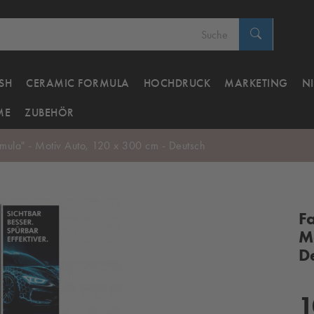
SH
CERAMIC FORMULA
HOCHDRUCK
MARKETING
N
ME
ZUBEHÖR
mula" - Motiv Auto, 120 x 300 cm - Deutsch
F
M
D
1