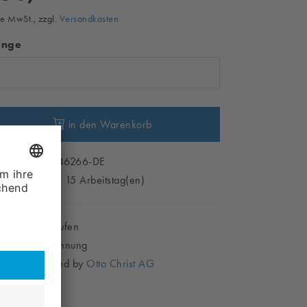
e MwSt., zzgl.
Versandkosten
nge
in den Warenkorb
ikelnr. PA00146266-DE
fügbar in ca. 15 Arbeitstag(en)
Sicher Einkaufen
Kauf auf Rechnung
Shop powered by
Otto Christ AG