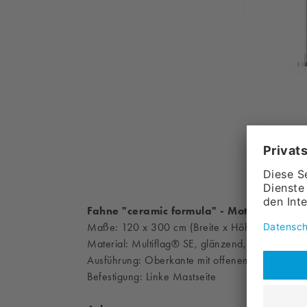
Fahne "ceramic formula" - Motiv Auto
Maße: 120 x 300 cm (Breite x Höhe)
Material: Multiflag® SE, glänzend, ca. 110 g/m
Ausführung: Oberkante mit offenem Hohlsaum 
Befestigung: Linke Mastseite