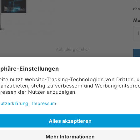
ohn
Me
Abbildung ähnlich
Art
Ver
², Standard
aus weißem Besatzband, ø 30 mm