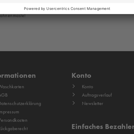
 Fahnenmaste!
ormationen
Konto
Waschkarten
Konto
AGB
Auftragsverlauf
Datenschutzerklärung
Newsletter
Impressum
Versandkosten
Einfaches Bezahle
Rückgaberecht