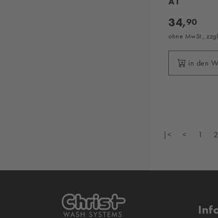
A1
34,
90
ohne MwSt., zzg
in den 
|<
<
1
Inf