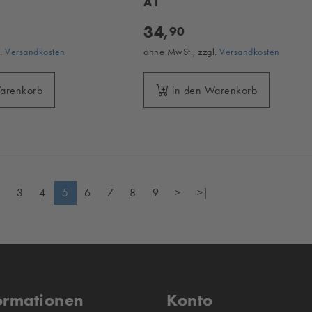
A1
34,
90
l.
Versandkosten
ohne MwSt., zzgl.
Versandkosten
Warenkorb
in den Warenkorb
2
3
4
5
6
7
8
9
>
>|
ormationen
Konto