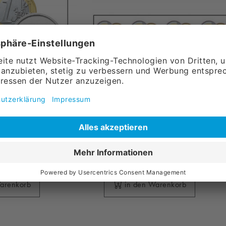
atz Münzen
zsatz + Jeton
Aufklebersatz Münzen für
0,50€ / Jeton)
Münzprüfer
15,
90
l.
Versandkosten
ohne MwSt., zzgl.
Versandkosten
Warenkorb
in den Warenkorb