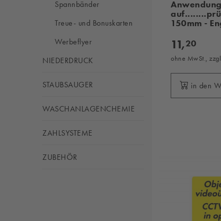
Anwendun
Spannbänder
auf........p
150mm - En
Treue- und Bonuskarten
11,
Werbeflyer
20
ohne MwSt., zzg
NIEDERDRUCK
STAUBSAUGER
in den 
WASCHANLAGENCHEMIE
ZAHLSYSTEME
ZUBEHÖR