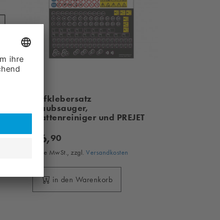
Aufklebersatz
Staubsauger,
Mattenreiniger und PREJET
26,
90
ohne MwSt., zzgl.
Versandkosten
in den Warenkorb