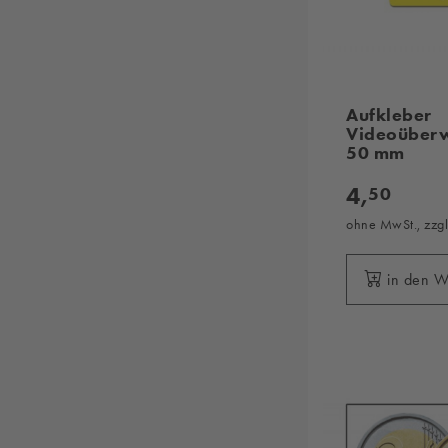
Aufkleber
Videoüberw
50 mm
4,
50
ohne MwSt., zzg
in den 