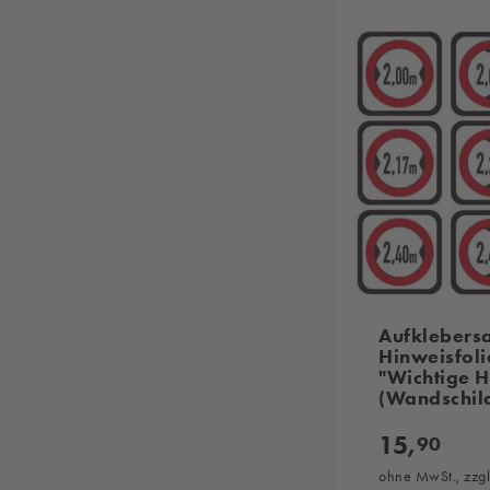
Aufklebersa
Hinweisfoli
"Wichtige H
(Wandschil
15,
90
ohne MwSt., zzg