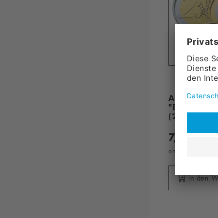
Aufklebers
"EURO"-Mün
(2€ / 1€ / 
7,
90
ohne MwSt., zzg
in den 