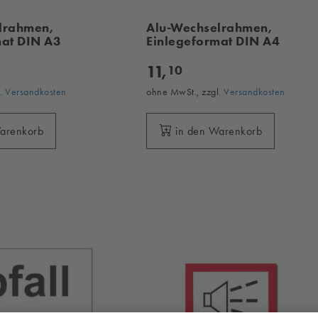
lrahmen,
Alu-Wechselrahmen,
mat DIN A3
Einlegeformat DIN A4
11,
10
l.
Versandkosten
ohne MwSt., zzgl.
Versandkosten
Warenkorb
in den Warenkorb