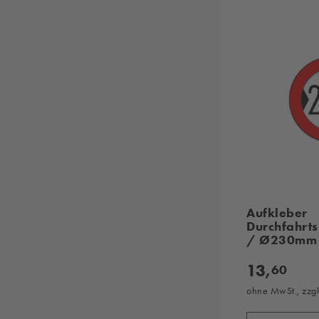
Aufkleber
Durchfahrts
/ Ø230mm
13,
60
ohne MwSt., zzg