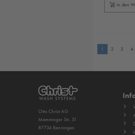
in den 
1
2
3
4
Inf
Otto Christ AG
Memminger Str. 51
87734 Benningen