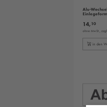
Alu-Wechse
Einlegefor
14,
10
ohne MwSt., zzg
in den 