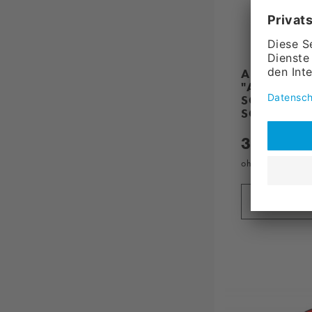
AUFKLEBER
"ABFALL" W
SCHWARZE
SCHRIFT,F
3,
50
ohne MwSt., zzg
in den 