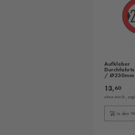
Aufkleber
Durchfahrts
/ Ø230mm
13,
60
ohne MwSt., zzg
in den 