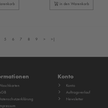
Warenkorb
in den Warenkorb
5
6
7
8
9
>
>|
ormationen
Konto
Waschkarten
Konto
AGB
Auftragsverlauf
Datenschutzerklärung
Newsletter
Impressum