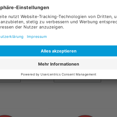
 183 X 72 MM
EISS,
Aufkleber Alarm, 50 x 50
UTUR
mm
8,
10
l.
Versandkosten
ohne MwSt., zzgl.
Versandkosten
Warenkorb
in den Warenkorb