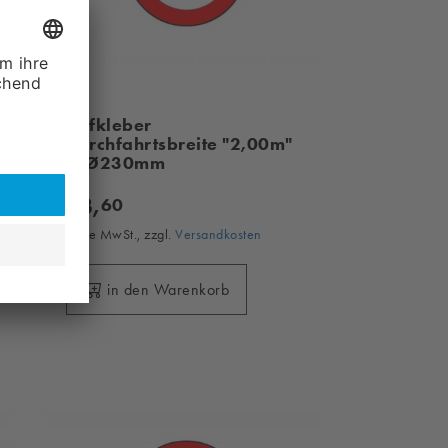
Aufkleber
Durchfahrtsbreite "2,00m"
/ Ø230mm
13,
60
ohne MwSt., zzgl.
Versandkosten
in den Warenkorb