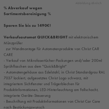
Abbildung ähnlich
% Abverkauf wegen
Sortimentsbereinigung %
Sparen Sie bis zu 1490€!
Verkaufsautomat QUICK&BRIGHT
mit elektronischem
Münzprüfer
zur Wandmontage für Automatenprodukte von Christ CAR
CARE
- Verkauf von Mikrofasertücher-Packungen und/oder 200ml
Sprühflaschen aus dem "Quick&Bright"
-
Automatengehäuse aus Edelstahl, in Christ Standardgrau RAL
7037 lackiert, aufgesetztes Christ Logo schwarz, mit
integriertem Sichtfenster und Trägerblechen für
Produktinformationen, LED-Hinterleuchtung am Fallschacht,
integrierte Geräte-Steuerung
- Beschriftung mit Produktinformationen von Christ Car Care
nach Bestückungswunsch