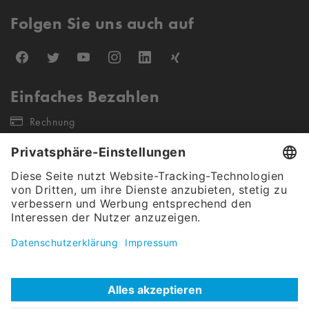
Folgen Sie uns auch auf
Einfaches Bezahlen
Rechnung
Unsere Versandpartner
Unser Angebot gilt ausschließlich für gewerbliche Endkunden &
Öffentliche Auftraggeber (keine Wiederverkäufer sowie Einzel- &
Kleinstunternehmen). Alle Preise verstehen sich netto, exkl. Steuern.