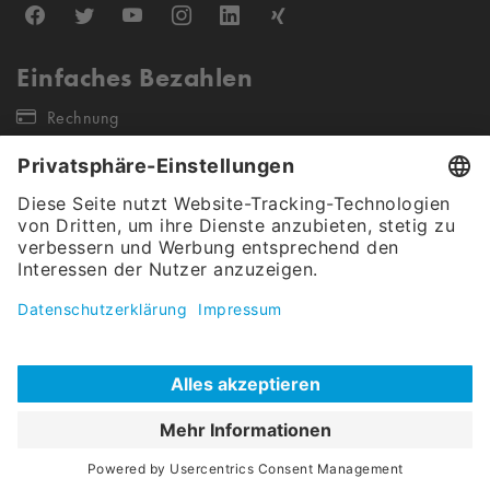
Einfaches Bezahlen
Rechnung
Unsere Versandpartner
Unser Angebot gilt ausschließlich für gewerbliche Endkunden &
Öffentliche Auftraggeber (keine Wiederverkäufer sowie Einzel- &
Kleinstunternehmen). Alle Preise verstehen sich netto, exkl. Steuern.
Christ Carwash Shop © 2026
|
Cookies