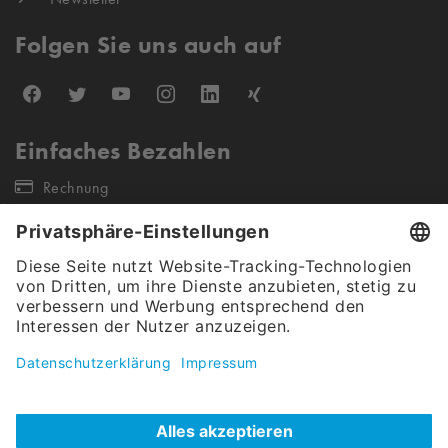
Folgen Sie uns auch auf
Einfaches Bezahlen
Rechnung
Unsere Versandpartner
Unser Angebot gilt ausschließlich für gewerbliche Endkunden &
Öffentliche Auftraggeber (keine Wiederverkäufer sowie Einzel- &