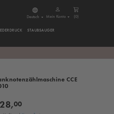
Mein Konto
(0)
Deutsch
IEDERDRUCK
STAUBSAUGER
anknotenzählmaschine CCE
010
28,
00