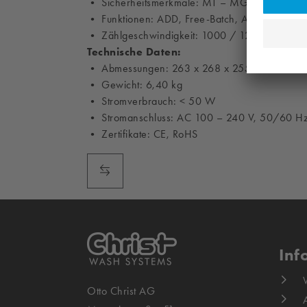
• Sicherheitsmerkmale: MT – MG – UV – IR –
• Funktionen: ADD, Free-Batch, AUTO/MAN, R
• Zählgeschwindigkeit: 1000 / 1200 / 1500
Technische Daten:
• Abmessungen: 263 x 268 x 255 mm
• Gewicht: 6,40 kg
• Stromverbrauch: < 50 W
• Stromanschluss: AC 100 – 240 V, 50/60 Hz
• Zertifikate: CE, RoHS
Inf
Otto Christ AG