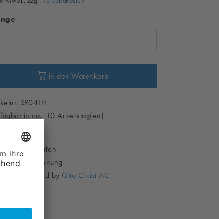
e MwSt., zzgl.
Versandkosten
nge
in den Warenkorb
ikelnr. XP04114
fügbar in ca. 10 Arbeitstag(en)
Sicher Einkaufen
Kauf auf Rechnung
Shop powered by
Otto Christ AG