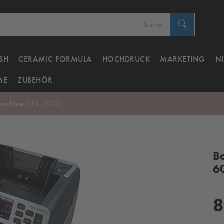
SH
CERAMIC FORMULA
HOCHDRUCK
MARKETING
N
ME
ZUBEHÖR
aschine CCE 6010
B
6
8