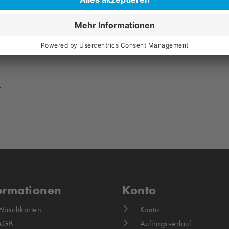
 SD – Double-Size-CIS – TH
eport, Druck
 Noten/Min.
.
ormationen
Konto
Waschkarten
Konto
AGB
Auftragsverlauf