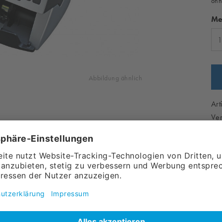
ohn
Me
Abbildung ähnlich
Art
Ver
knotenzähler-Geldscheinzähler
ählung
BGN-PLN-HRK-BAM-MKD-HUF
beiten