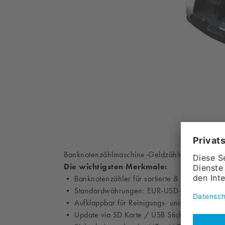
Banknotenzählmaschine-Geldzählmaschine-Ban
Die wichtigsten Merkmale:
• Banknotenzähler für sortierte & gemischte Z
• Standardwährungen: EUR-USD-GBP-CHF-
• Aufklappbar für Reinigungs- und Wartungsar
• Update via SD Karte / USB Stick