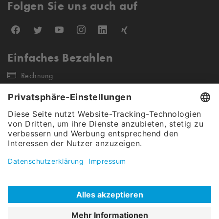
Folgen Sie uns auch auf
Einfaches Bezahlen
Rechnung
Unsere Versandpartner
Unser Angebot gilt ausschließlich für gewerbliche Endkunden &
Öffentliche Auftraggeber (keine Wiederverkäufer sowie Einzel- &
Kleinstunternehmen). Alle Preise verstehen sich netto, exkl. Steuern.