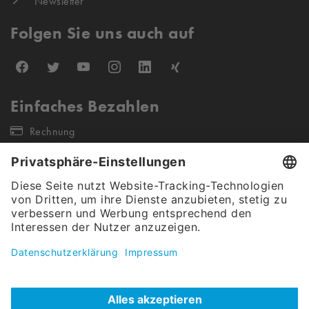
Newsletter
Folgen Sie uns auch auf
Einfaches Bezahlen
Rechnung
Unsere Versandpartner
Unser Angebot gilt ausschließlich für gewerbliche Endkunden &
Öffentliche Auftraggeber (keine Wiederverkäufer sowie Einzel- &