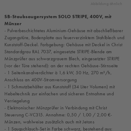
Abbildung ähnlich
SB-Staubsaugersystem SOLO STRIPE, 400V, mit
Münzer
- Pulverbeschichtetes Aluminium-Gehäuse mit abschließbarer
Zugangstüre, Bodenplatte aus feuerverzinktem Stahlblech und
Kunststoff-Deckel. Farbgebung: Gehäuse mit Deckel in Christ
Standardgrau RAL 7037, eingesetzte STRIPE-Blende am
Münzprüfer aus schwarzgrauem Blech, eingesetzter STRIPE
(vor der Türe stehend): an der rechten Gehäuse-Stirnseite
- 1 Seitenkanalverdichter à 1,6 kW, 50 Hz, 270 m³/h,
Anschluss an 400V-Stromversorgung
- 1 Schmutzbehälter aus Kunststoff (34 Liter Volumen) mit
Hebeltechnik zur einfachen und sicheren Entnahme und
Verriegelung
- Elektronischer Münzprüfer in Verbindung mit Christ
Steuerung C-VC315. Annahme: 0,50 / 1,00 / 2,00 €-
Münzen, wahlweise zusätzlich auch mit Jetons
- 1 Saugschlauch-Set in Farbe schwarz, bestehend aus: