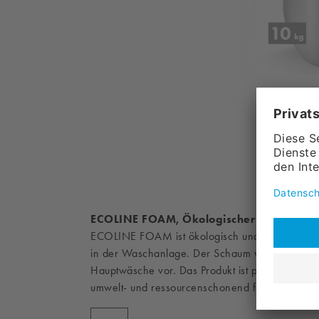
ECOLINE FOAM, Ökologischer Kraftschau
ECOLINE FOAM ist ökologisch und erzeugt ein
in der Waschanlage. Der Schaum weicht das Fahr
Hauptwäsche vor. Das Produkt ist pH-neutral, fr
umwelt- und ressourcenschonend formuliert.