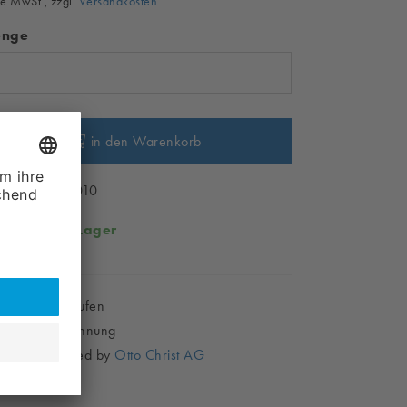
e MwSt., zzgl.
Versandkosten
nge
in den Warenkorb
ikelnr. CH28010
rfügbar:
Auf Lager
Sicher Einkaufen
Kauf auf Rechnung
Shop powered by
Otto Christ AG