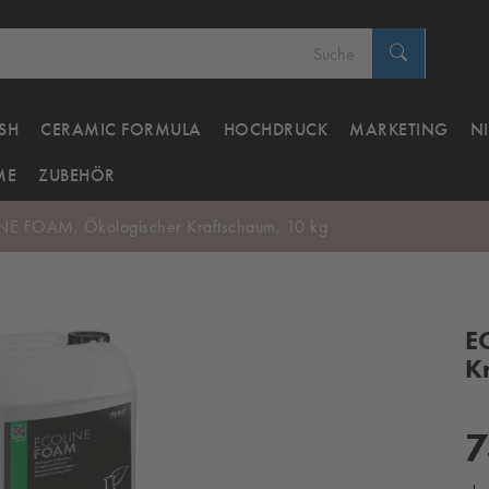
SH
CERAMIC FORMULA
HOCHDRUCK
MARKETING
N
ME
ZUBEHÖR
E FOAM, Ökologischer Kraftschaum, 10 kg
E
K
7