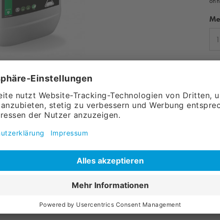
ohn
Me
Abbildung ähnlich
Art
Ve
m, 10 kg
en ansprechenden und feinporigen Schaum
zeug ein und bereitet es auf die
ei von Farb- und Duftstoffen und besonders