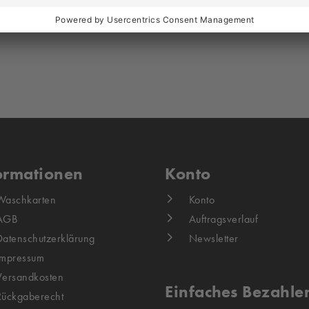
ormationen
Konto
Waschkarten
Konto
AGB
Auftragsverlauf
Datenschutzerklärung
Newsletter
Impressum
Versandkosten
Einfaches Bezahle
Rückgaberecht