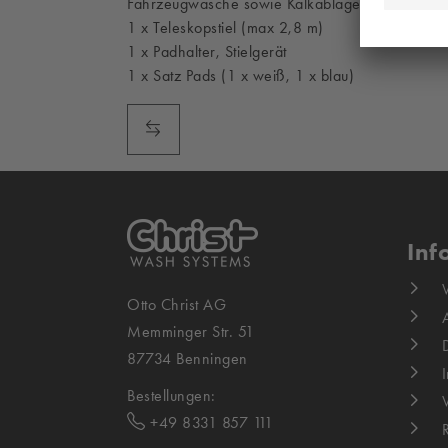
Fahrzeugwäsche sowie Kalkablagerungen.
1 x Teleskopstiel (max 2,8 m)
1 x Padhalter, Stielgerät
1 x Satz Pads (1 x weiß, 1 x blau)
Inf
Otto Christ AG
Memminger Str. 51
87734 Benningen
Bestellungen:
+49 8331 857 111