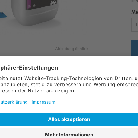
ohn
Me
Abbildung ähnlich
Art
Ve
hend aus:
 für die Grund- und Unterhaltsreinigung
st dieses Produkt für die Anwendung als
l Schmutzablagerungen aus der