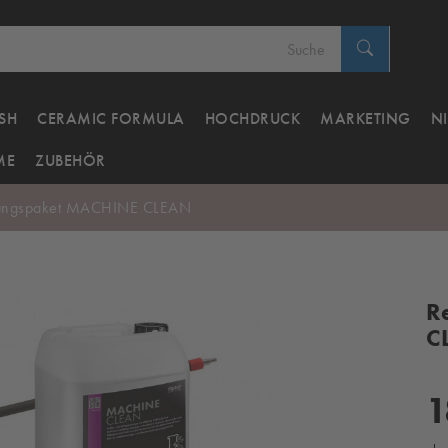
SH
CERAMIC FORMULA
HOCHDRUCK
MARKETING
N
ME
ZUBEHÖR
gungspaket MACHINE CLEAN
R
C
1