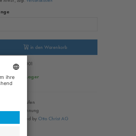
e MwSt., zzgl.
Versandkosten
nge
in den Warenkorb
ikelnr. CH99001
rfügbar:
Auf Lager
Sicher Einkaufen
Kauf auf Rechnung
Shop powered by
Otto Christ AG