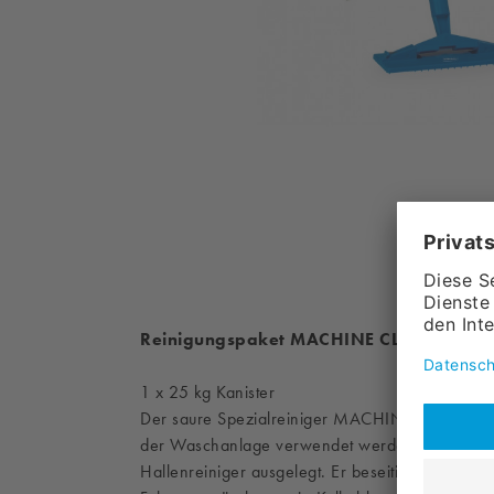
Reinigungspaket MACHINE CLEAN, beste
1 x 25 kg Kanister
Der saure Spezialreiniger MACHINE CLEAN kann
der Waschanlage verwendet werden. Außerdem i
Hallenreiniger ausgelegt. Er beseitigt kraftvol