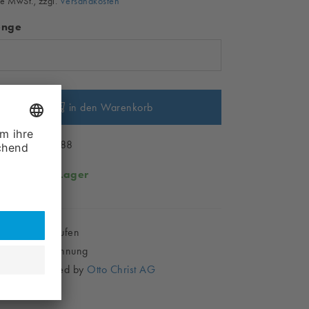
e MwSt., zzgl.
Versandkosten
nge
in den Warenkorb
ikelnr. CH11388
rfügbar:
Auf Lager
Sicher Einkaufen
Kauf auf Rechnung
Shop powered by
Otto Christ AG