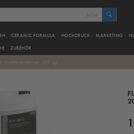
SH
CERAMIC FORMULA
HOCHDRUCK
MARKETING
N
ME
ZUBEHÖR
X, Insektenentferner, 200 kg
F
2
1