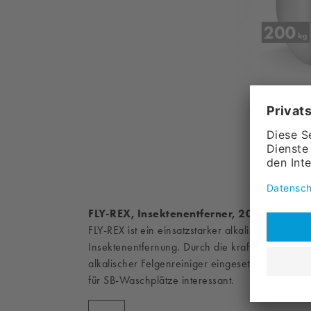
FLY-REX, Insektenentferner, 200 kg
FLY-REX ist ein einsatzstarker alkalischer Vorr
Insektenentfernung. Durch die kraftvolle Wirkfo
alkalischer Felgenreiniger eingesetzt werden. S
für SB-Waschplätze interessant.