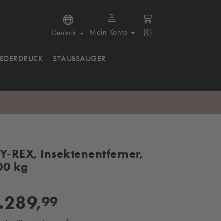
Mein Konto
(0)
Deutsch
IEDERDRUCK
STAUBSAUGER
LY-REX, Insektenentferner,
00 kg
.289,
99