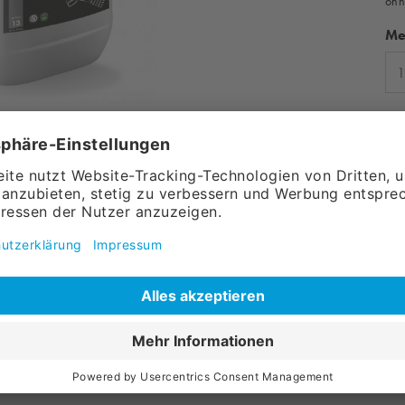
ohn
Me
Abbildung ähnlich
Art
Ve
einiger mit Anwendungsfokus im Bereich der
rmel kann er aber auch gleichzeitig als
ein frischer Lemonkick-Duft macht ihn auch