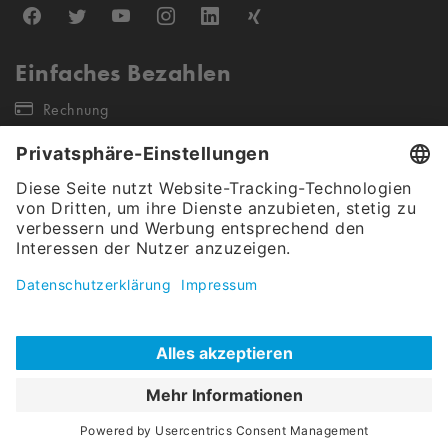
Einfaches Bezahlen
Rechnung
Unsere Versandpartner
Unser Angebot gilt ausschließlich für gewerbliche Endkunden &
Öffentliche Auftraggeber (keine Wiederverkäufer sowie Einzel- &
Kleinstunternehmen). Alle Preise verstehen sich netto, exkl. Steuern.
Christ Carwash Shop © 2026
|
Cookies