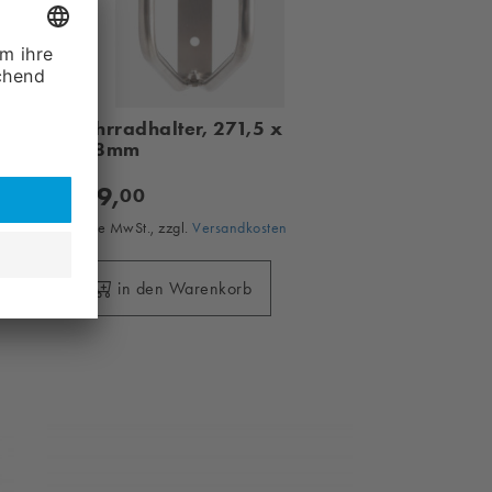
Fahrradhalter, 271,5 x
318mm
119,
00
ohne MwSt., zzgl.
Versandkosten
in den Warenkorb