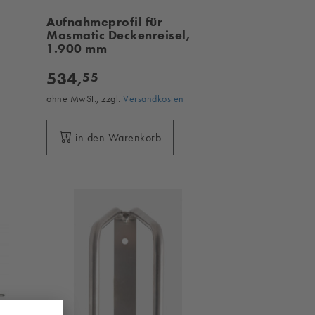
Aufnahmeprofil für
Mosmatic Deckenreisel,
1.900 mm
534,
55
ohne MwSt., zzgl.
Versandkosten
in den Warenkorb