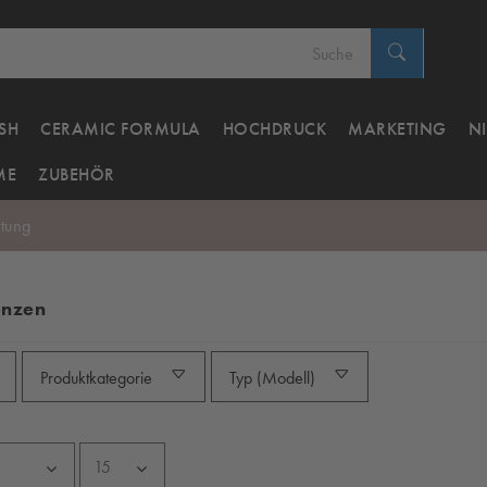
SH
CERAMIC FORMULA
HOCHDRUCK
MARKETING
N
ME
ZUBEHÖR
tung
enzen
Produktkategorie
Typ (Modell)