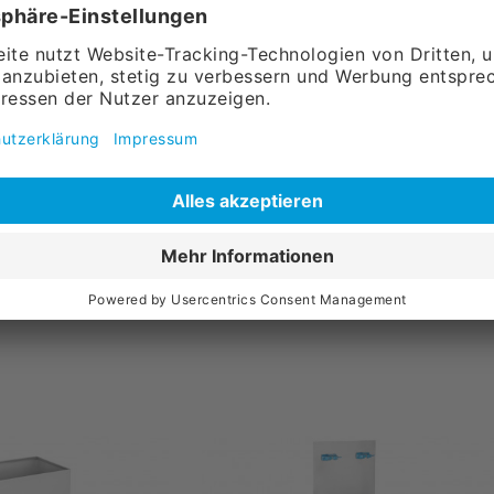
r Hochdruck-
Easywash365+ Z
sel
Deckenkreisel, 1550 mm
886,
75
l.
Versandkosten
ohne MwSt., zzgl.
Versandkosten
Warenkorb
in den Warenkorb