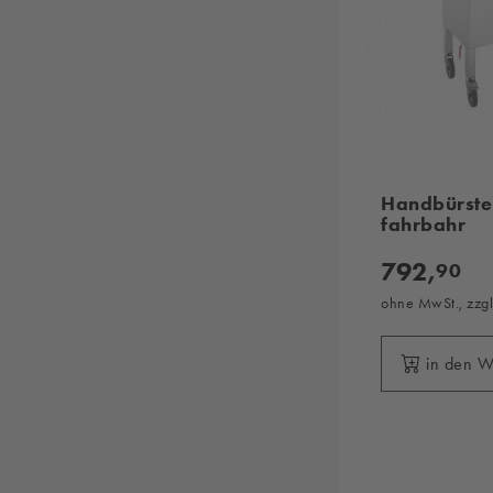
Handbürste
fahrbahr
792,
90
ohne MwSt., zzg
in den 