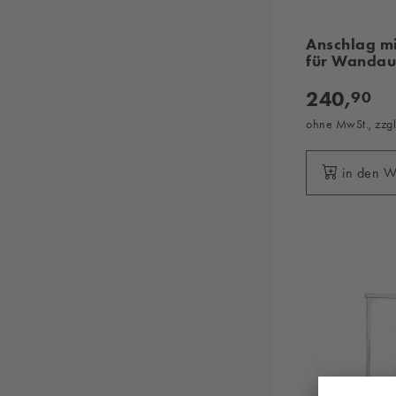
Anschlag m
für Wandau
240,
90
ohne MwSt., zzg
in den 