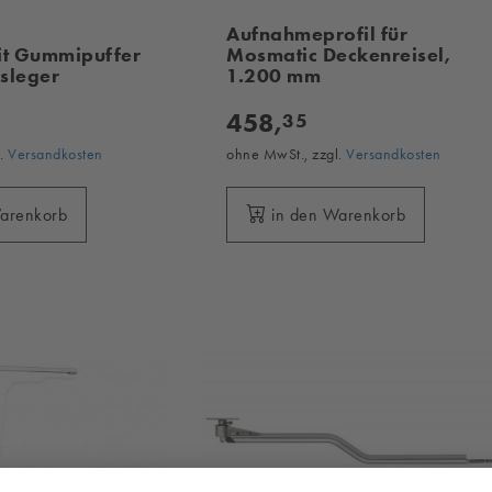
Aufnahmeprofil für
it Gummipuffer
Mosmatic Deckenreisel,
sleger
1.200 mm
458,
35
l.
Versandkosten
ohne MwSt., zzgl.
Versandkosten
Warenkorb
in den Warenkorb