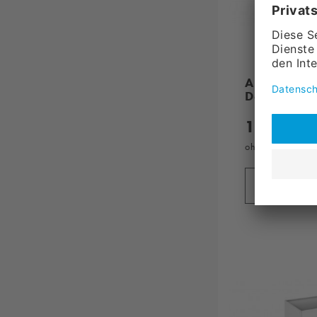
Ausleger fü
Deckenkrei
1.569,
00
ohne MwSt., zzg
in den 