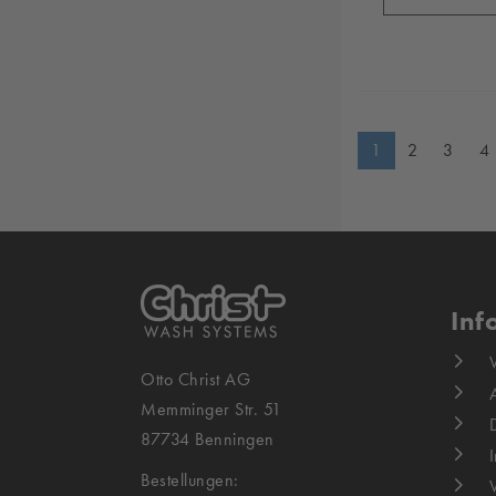
1
2
3
4
Inf
Otto Christ AG
Memminger Str. 51
87734 Benningen
Bestellungen: