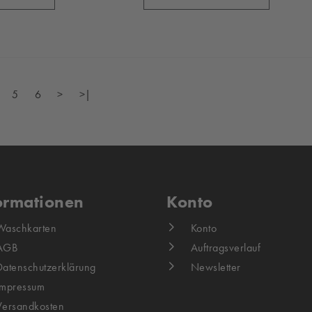
5
6
>
>|
ormationen
Konto
Waschkarten
Konto
AGB
Auftragsverlauf
Datenschutzerklärung
Newsletter
Impressum
Versandkosten