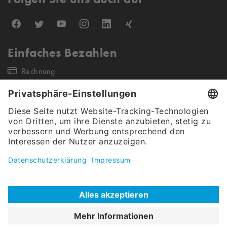
Einfaches Bezahlen
Rechnung
Unsere Versandpartner
Unser Angebot gilt ausschließlich für gewerbliche Endkunden &
Öffentliche Auftraggeber (keine Wiederverkäufer sowie Einzel- &
Kleinstunternehmen). Alle Preise verstehen sich netto, exkl. Steuern.
Christ Carwash Shop © 2026
|
Cookies