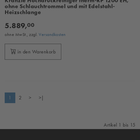
Kränzle Hochdruckreiniger therm-RP 1200 EH,
ohne Schlauchtrommel und mit Edelstahl-
Heizschlange
5.889,
00
ohne MwSt., zzgl.
Versandkosten
in den Warenkorb
1
2
>
>|
Artikel 1 bis 15