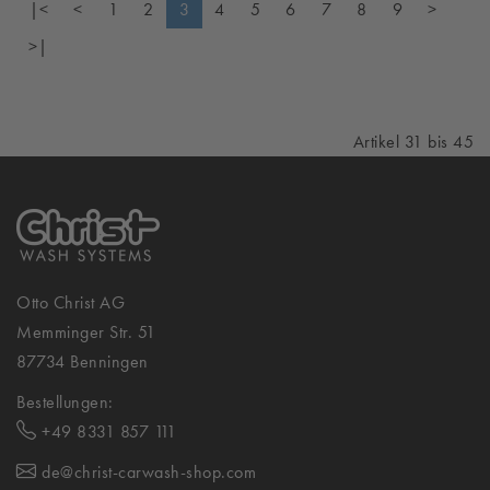
|<
<
1
2
3
4
5
6
7
8
9
>
>|
Artikel 31 bis 45
Otto Christ AG
Memminger Str. 51
87734 Benningen
Bestellungen:
+49 8331 857 111
de@christ-carwash-shop.com