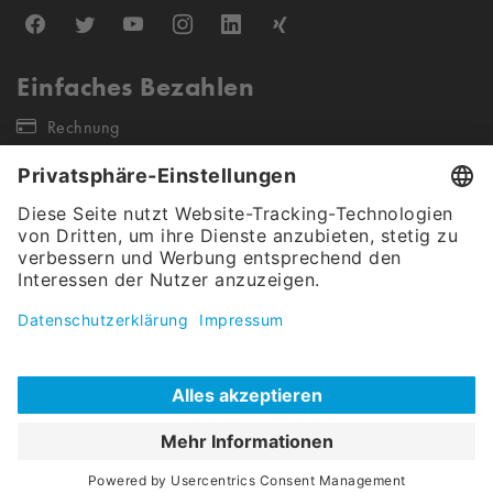
Einfaches Bezahlen
Rechnung
Unsere Versandpartner
Unser Angebot gilt ausschließlich für gewerbliche Endkunden &
Öffentliche Auftraggeber (keine Wiederverkäufer sowie Einzel- &
Kleinstunternehmen). Alle Preise verstehen sich netto, exkl. Steuern.
Christ Carwash Shop © 2026
|
Cookies