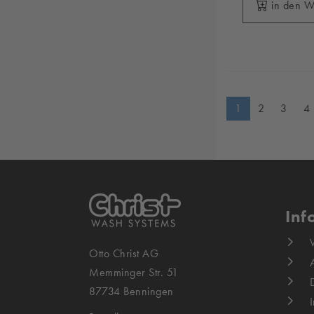
in den 
1
2
3
4
Inf
Otto Christ AG
Memminger Str. 51
87734 Benningen