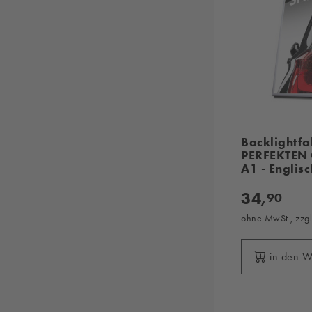
Backlightfo
PERFEKTEN
A1 - Englisc
34,
90
ohne MwSt., zzg
in den 