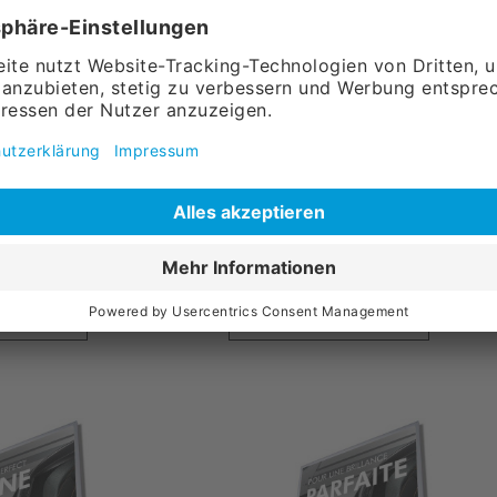
lie "CAR
Backlightfolie "DO IT
DIN A1
YOURSELF" DIN A1
34,
90
l.
Versandkosten
ohne MwSt., zzgl.
Versandkosten
Warenkorb
in den Warenkorb