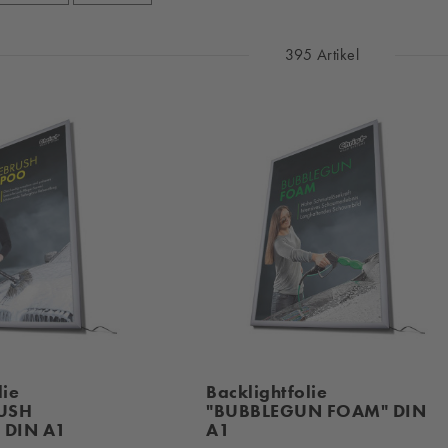
395 Artikel
lie
Backlightfolie
USH
"BUBBLEGUN FOAM" DIN
DIN A1
A1