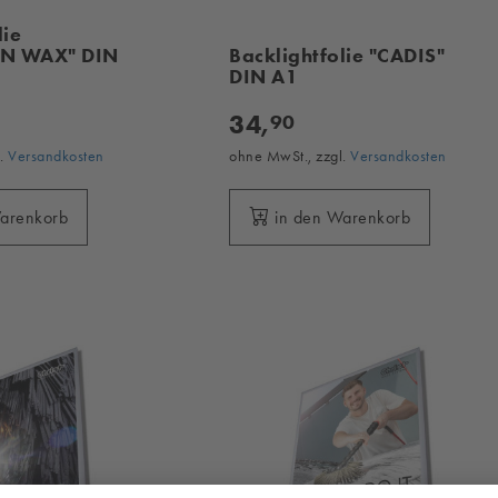
lie
N WAX" DIN
Backlightfolie "CADIS"
DIN A1
34,
90
l.
Versandkosten
ohne MwSt., zzgl.
Versandkosten
Warenkorb
in den Warenkorb