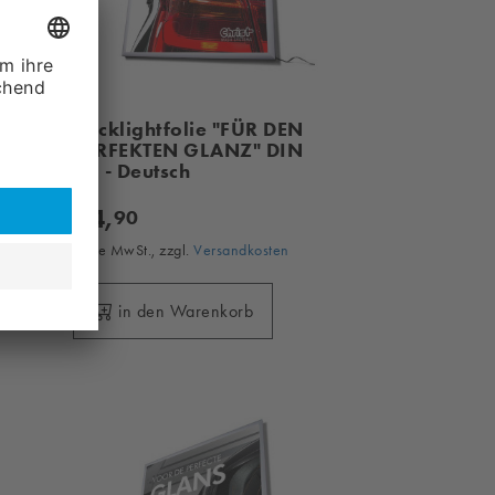
Backlightfolie "FÜR DEN
PERFEKTEN GLANZ" DIN
A1 - Deutsch
34,
90
ohne MwSt., zzgl.
Versandkosten
in den Warenkorb