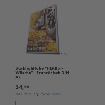
Backlightfolie "HERBST-
Wäsche" - Französisch DIN
A1
34,
90
ohne MwSt., zzgl.
Versandkosten