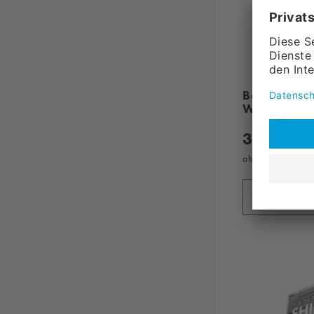
Backlightfo
WASH"-02 
34,
90
ohne MwSt., zzg
in den 