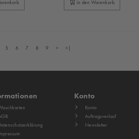
Warenkorb
in den Warenkorb
5
6
7
8
9
>
>|
ormationen
Konto
Waschkarten
Konto
AGB
Auftragsverlauf
Datenschutzerklärung
Newsletter
Impressum