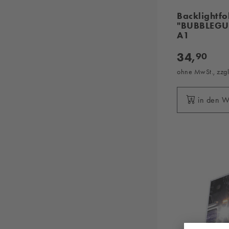
Backlightfo
"BUBBLEGU
A1
34,
90
ohne MwSt., zzg
in den 