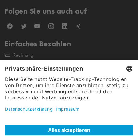
Folgen Sie uns auch auf
Einfaches Bezahlen
Rechnung
Unsere Versandpartner
Unser Angebot gilt ausschließlich für gewerbliche Endkunden &
Öffentliche Auftraggeber (keine Wiederverkäufer sowie Einzel- &
Kleinstunternehmen). Alle Preise verstehen sich netto, exkl. Steuern.