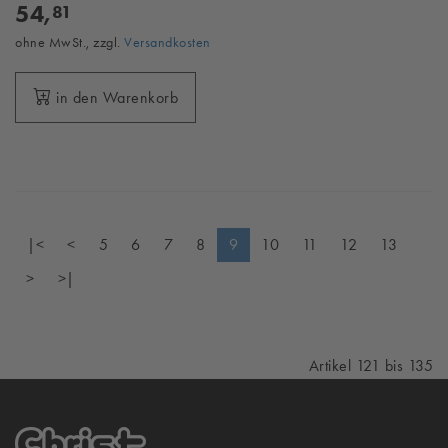
54,
81
ohne MwSt., zzgl.
Versandkosten
in den Warenkorb
|<
<
5
6
7
8
9
10
11
12
13
>
>|
Artikel 121 bis 135