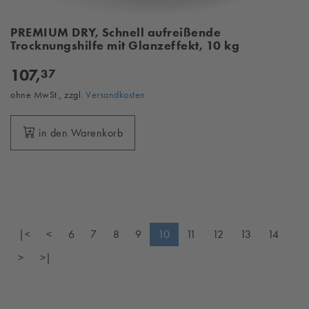
PREMIUM DRY, Schnell aufreißende
Trocknungshilfe mit Glanzeffekt, 10 kg
107,
37
ohne MwSt., zzgl.
Versandkosten
in den Warenkorb
|<
<
6
7
8
9
10
11
12
13
14
>
>|