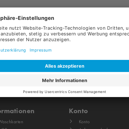
Meine E-Mail Adresse
E-Mail
Zurück
ormationen
Konto
Waschkarten
Konto