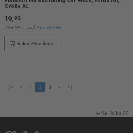
Poloshirt mit Bestickung Car Wash, Farbe rot,
Größe XL
19,
90
ohne MwSt., zzgl.
Versandkosten
in den Warenkorb
|<
<
1
2
3
>
>|
Artikel 16 bis 30