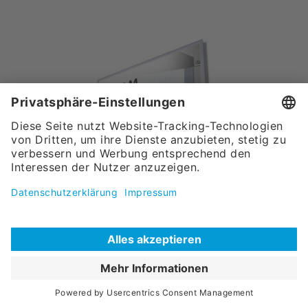
Backlightfolie "SCHAUM WÄSCHE" - Englisch