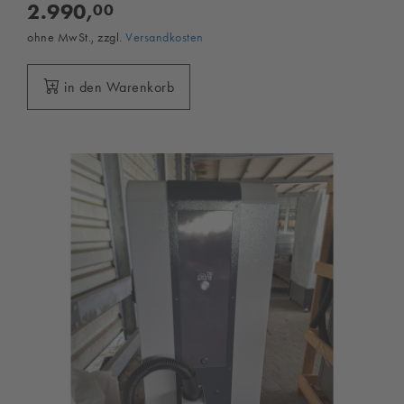
2.990,
00
ohne MwSt., zzgl.
Versandkosten
in den Warenkorb